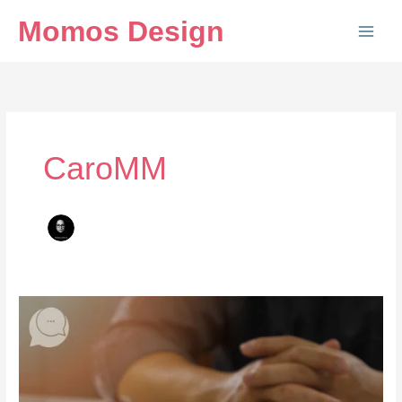
Ir
Momos Design
al
contenido
CaroMM
¡TYC
PARA
MI!