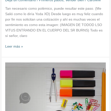
Deja un comentario
/
Primeros pasos
,
Vender bien
/
CaroMM
Tan necesario como polémico, puede resultar este paso. (Me
Salió como lo diría Yoda XD) Desde luego es muy feliz cuando
por fin nos solicitan una cotización y ahí es muchas veces el
sentimiento es como esta imagen: (IMAGEN DE TODOD LSO
VITUS ENTRANDO EN EL CUERPO DEL SR BURNS) Todo es
sí señor, claro
Leer más »
EL
ORDEN
DE
LAS
COSAS
–
Parte
2