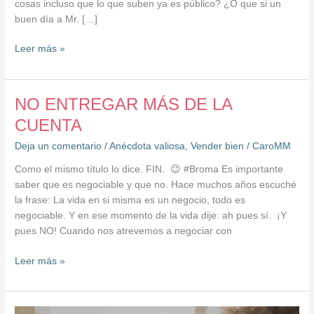
cosas incluso que lo que suben ya es público? ¿O que si un
buen día a Mr. […]
Leer más »
NO
NO ENTREGAR MÁS DE LA
ENTREGAR
CUENTA
MÁS
Deja un comentario
/
Anécdota valiosa
,
Vender bien
/
CaroMM
DE
LA
Como el mismo título lo dice. FIN. 😉 #Broma Es importante
CUENTA
saber que es negociable y que no. Hace muchos años escuché
la frase: La vida en si misma es un negocio, todo es
negociable. Y en ese momento de la vida dije: ah pues sí. ¡Y
pues NO! Cuando nos atrevemos a negociar con
Leer más »
CÓMO