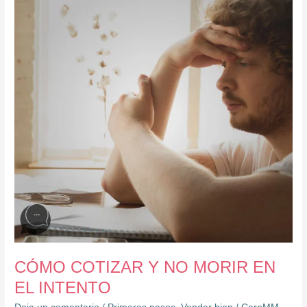
COTIZAR
Y
NO
MORIR
EN
EL
INTENTO
CÓMO COTIZAR Y NO MORIR EN
EL INTENTO