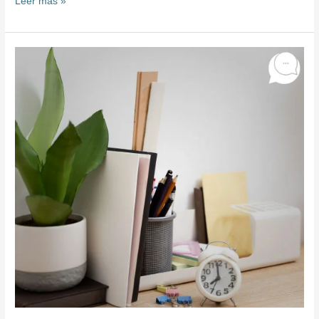
Leer más »
EL
ORDEN
DE
LAS
COSAS
–
Parte
1